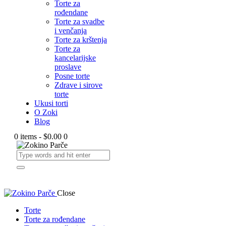
Torte za
rođendane
Torte za svadbe
i venčanja
Torte za krštenja
Torte za
kancelarijske
proslave
Posne torte
Zdrave i sirove
torte
Ukusi torti
O Zoki
Blog
0 items
-
$0.00
0
Close
Torte
Torte za rođendane