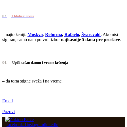
03.
Odaberi ukus
– najtraženiji:
Moskva
,
Reforma
,
Rafaelo
,
Švarcvald
. Ako nisi
siguran, samo nam potvrdi izbor
najkasnije 5 dana pre proslave
.
04.
Upiši tačan datum i vreme krštenja
– da torta stigne sveža i na vreme.
Email
Pozovi
facebook-1
instagram
linkedin