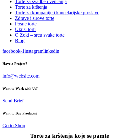
Torte za svadbe i venčanja
Torte za krštenja
Torte za kompanije i kancelarijske proslave
Zdrave i sirove torte
Posne torte
Ukusi torti
O Zoki – srcu svake torte
Blog
facebook-1
instagram
linkedin
Have a Project?
info@website.com
Want to Work with Us?
Send Brief
Want to Buy Products?
Go to Shop
Torte za krštenja koje se pamte