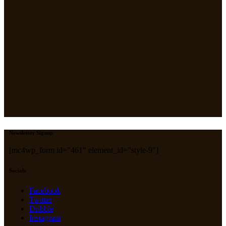
Newsletter Signup
[mc4wp_form id="461" element_id="style-9"]
Socials
Facebook
Twitter
Dribble
Instagram