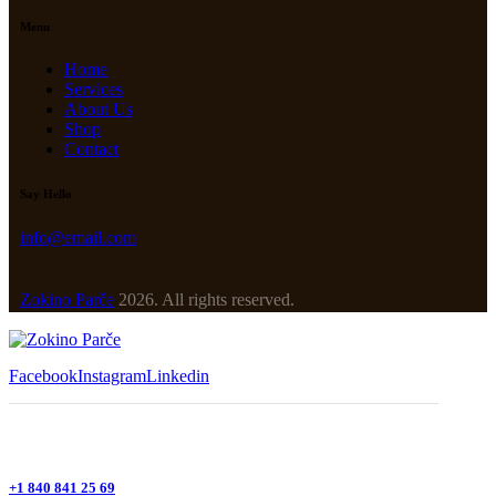
Menu
Home
Services
About Us
Shop
Contact
Say Hello
info@email.com
Zokino Parče
2026. All rights reserved.
Facebook
Instagram
Linkedin
+1 840 841 25 69