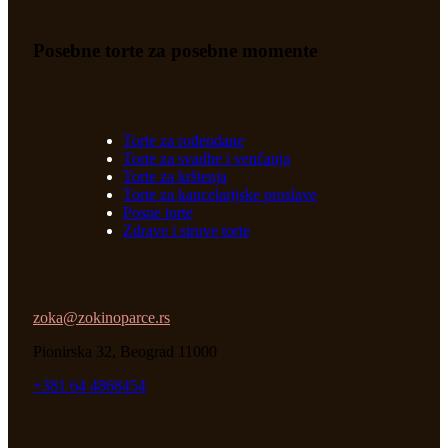
Posebne torte za posebne momente
Torte za rođendane
Torte za svadbe i venčanja
Torte za krštenja
Torte za kancelarijske proslave
Posne torte
Zdrave i sirove torte
zoka@zokinoparce.rs
Pionirska 32, Beograd 11000
+381 64 4868454