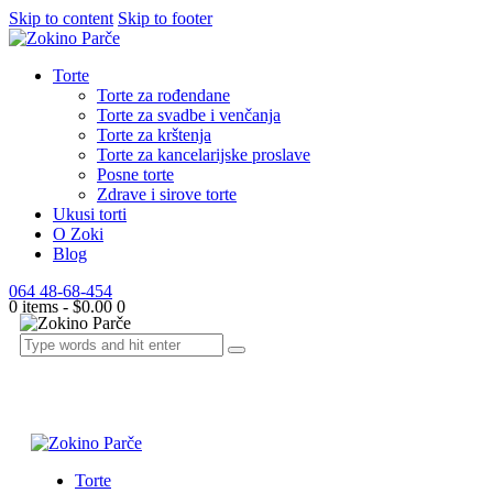
Skip to content
Skip to footer
Torte
Torte za rođendane
Torte za svadbe i venčanja
Torte za krštenja
Torte za kancelarijske proslave
Posne torte
Zdrave i sirove torte
Ukusi torti
O Zoki
Blog
064 48-68-454
0 items
-
$0.00
0
Torte