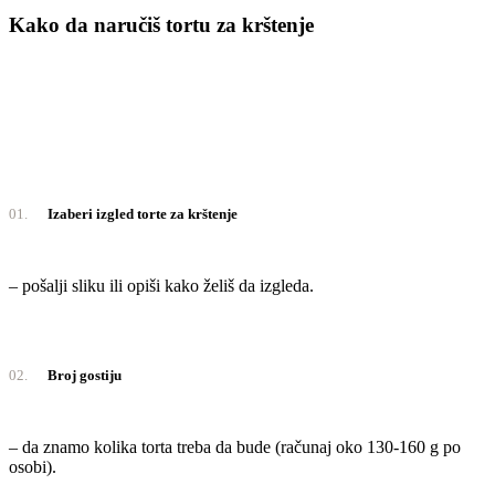
Kako da naručiš tortu za krštenje
01.
Izaberi izgled torte za krštenje
– pošalji sliku ili opiši kako želiš da izgleda.
02.
Broj gostiju
– da znamo kolika torta treba da bude (računaj oko 130-160 g po
osobi).