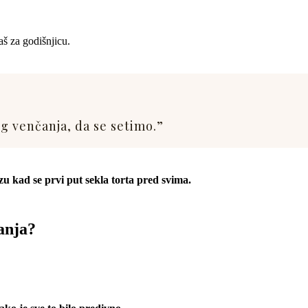
aš za godišnjicu.
eg venčanja, da se setimo.”
zu kad se prvi put sekla torta pred svima.
čanja?