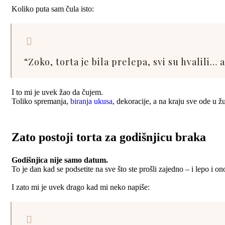
Koliko puta sam čula isto:
“Zoko, torta je bila prelepa, svi su hvalili… 
I to mi je uvek žao da čujem.
Toliko spremanja,
biranja ukusa
, dekoracije, a na kraju sve ode u ž
Zato postoji torta za godišnjicu braka
Godišnjica nije samo datum.
To je dan kad se podsetite na sve što ste prošli zajedno – i lepo i o
I zato mi je uvek drago kad mi neko napiše: