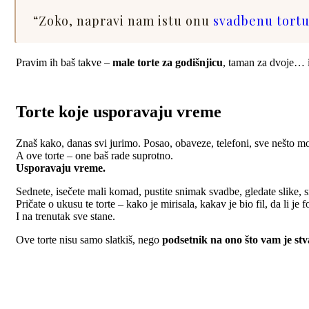
“Zoko, napravi nam istu onu
svadbenu tort
Pravim ih baš takve –
male torte za godišnjicu
, taman za dvoje… i
Torte koje usporavaju vreme
Znaš kako, danas svi jurimo. Posao, obaveze, telefoni, sve nešto 
A ove torte – one baš rade suprotno.
Usporavaju vreme.
Sednete, isečete mali komad, pustite snimak svadbe, gledate slike, s
Pričate o ukusu te torte – kako je mirisala, kakav je bio fil, da li je 
I na trenutak sve stane.
Ove torte nisu samo slatkiš, nego
podsetnik na ono što vam je st