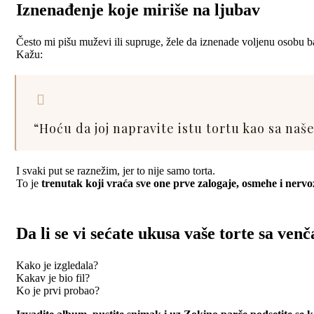
Iznenađenje koje miriše na ljubav
Često mi pišu muževi ili supruge, žele da iznenade voljenu osobu b
Kažu:
“Hoću da joj napravite istu tortu kao sa naš
I svaki put se raznežim, jer to nije samo torta.
To je
trenutak koji vraća sve one prve zalogaje, osmehe i nervo
Da li se vi sećate ukusa vaše torte sa ven
Kako je izgledala?
Kakav je bio fil?
Ko je prvi probao?