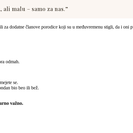
u
, ali malu – samo za nas.”
li za dodatne članove porodice koji su u međuvremenu stigli, da i oni p
mora odmah.
mejete se.
fondan bio beo ili bež.
varno važno.