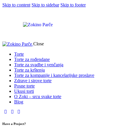
Skip to content
Skip to sidebar
Skip to footer
Close
Torte
Torte za rođendane
Torte za svadbe i venčanja
Torte za krštenja
Torte za kompanije i kancelarijske proslave
Zdrave i sirove torte
Posne torte
Ukusi torti
O Zoki – srcu svake torte
Blog
Have a Project?