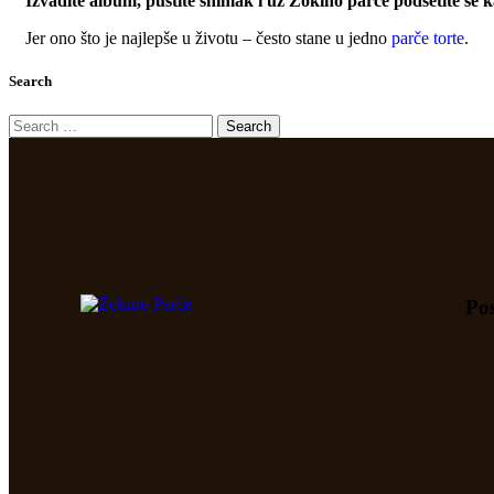
Izvadite album, pustite snimak i uz Zokino parče podsetite se k
Jer ono što je najlepše u životu – često stane u jedno
parče torte
.
Search
Po