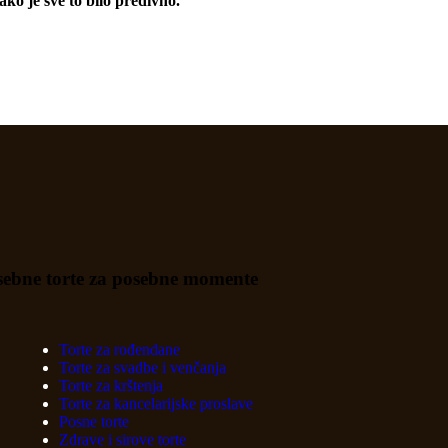
ako je sve to bilo predivno.
sebne torte za posebne momente
Torte za rođendane
Torte za svadbe i venčanja
Torte za krštenja
Torte za kancelarijske proslave
Posne torte
Zdrave i sirove torte